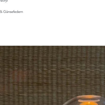
yacryl
15% Gänsefedern