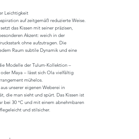
r Leichtigkeit
nspiration auf zeitgemäß reduzierte Weise.
etzt das Kissen mit seiner präzisen,
besonderen Akzent: weich in der
rucksstark ohne aufzutragen. Die
t jedem Raum subtile Dynamik und eine
die Modelle der Tulum-Kollektion –
oder Maya – lässt sich Ola vielfältig
Arrangement mühelos.
 aus unserer eigenen Weberei in
t, die man sieht und spürt. Das Kissen ist
bar bei 30 °C und mit einem abnehmbaren
legeleicht und stilsicher.