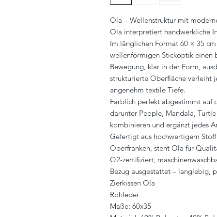
Ola – Wellenstruktur mit moderne
Ola interpretiert handwerkliche I
Im länglichen Format 60 × 35 cm s
wellenförmigen Stickoptik einen 
Bewegung, klar in der Form, ausd
strukturierte Oberfläche verleih
angenehm textile Tiefe.
Farblich perfekt abgestimmt auf 
darunter People, Mandala, Turtle 
kombinieren und ergänzt jedes 
Gefertigt aus hochwertigem Stoff
Oberfranken, steht Ola für Qualitä
Q2-zertifiziert, maschinenwasch
Bezug ausgestattet – langlebig, pf
Zierkissen Ola
Rohleder
Maße: 60x35