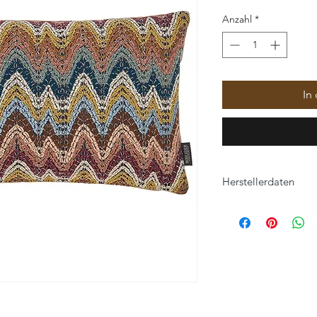
Anzahl
*
In
Herstellerdaten
ROHLEDER HOME C
Hofer Straße 25
95176 Konradsreuth
home-collection@roh