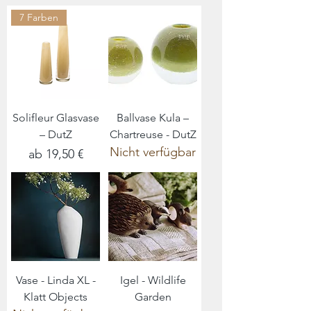
7 Farben
Solifleur Glasvase
Ballvase Kula –
– DutZ
Chartreuse - DutZ
Nicht verfügbar
Sale-Preis
ab
19,50 €
Vase - Linda XL -
Igel - Wildlife
Klatt Objects
Garden