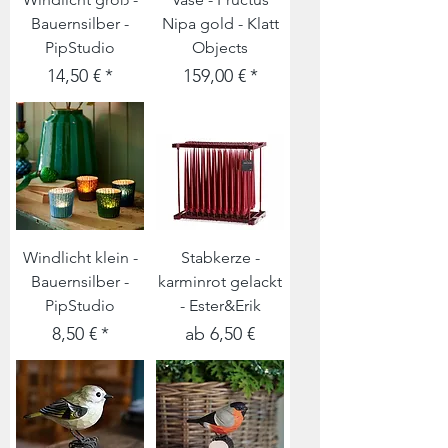
Bauernsilber -
Nipa gold - Klatt
PipStudio
Objects
Preis
Preis
14,50 €
159,00 €
Windlicht klein -
Stabkerze -
Bauernsilber -
karminrot gelackt
PipStudio
- Ester&Erik
Preis
Sale-Preis
8,50 €
ab
6,50 €