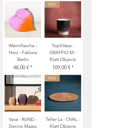
NEU
Wärmflasche -
Topf/Vase -
Herz - Faktura
GRAFFIO M -
Berlin
Klatt Objects
Preis
Preis
48,00 €
109,00 €
NEU
Vase - RUND -
Teller La - OVAL -
Dennis Maass
Klatt Objects