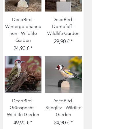
DecoBird -
DecoBird -
Wintergoldhähnc
Dompfaff -
hen - Wildlife
Wildlife Garden
Garden
Preis
29,90 €
Preis
24,90 €
DecoBird -
DecoBird -
Grünspecht -
Stieglitz - Wildlife
Wildlife Garden
Garden
Preis
Preis
49,90 €
24,90 €