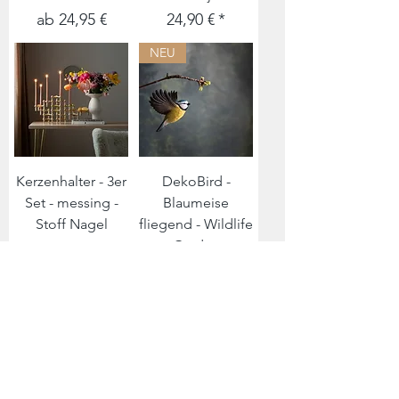
Sale-Preis
Preis
ab
24,95 €
24,90 €
NEU
Kerzenhalter - 3er
DekoBird -
Set - messing -
Blaumeise
Stoff Nagel
fliegend - Wildlife
Garden
Preis
169,00 €
Preis
34,90 €
Zurück zur Kollektion >