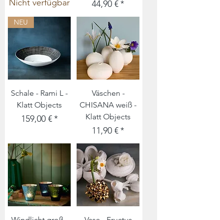
Nicht verfügbar
Preis
44,90 €
NEU
Schale - Rami L -
Väschen -
Klatt Objects
CHISANA weiß -
Klatt Objects
Preis
159,00 €
Preis
11,90 €
Windlicht groß -
Vase - Fructus