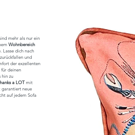
ind mehr als nur ein
inem
Wohnbereich
. Lasse dich nach
zurückfallen und
ort der exzellenten
für deinen
 hin zu
hanks a LOT
mit
 garantiert neue
cht auf jedem Sofa