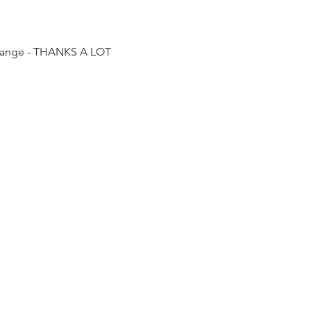
Schnell
orange - THANKS A LOT