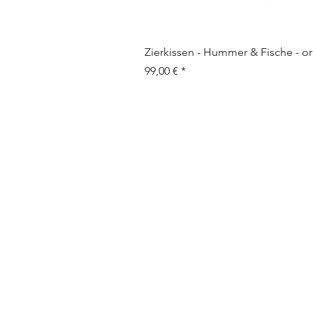
Zierkissen - Hummer & Fische - 
Preis
99,00 €